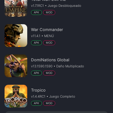
v1.7.1RC1 • Juego Desbloqueado
APK
MOD
War Commander
v11.4.1 • MENÚ
APK
MOD
DomiNations Global
v13.1590.1590 • Daño Multiplicado
APK
MOD
Tropico
v1.4.4RC1 • Juego Completo
APK
MOD