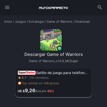
menu
search
Inicio
/
Juegos
/
Estrategia
/
Game of Warriors
/
Download
Descargar Game of Warriors
Game of Warriors_v1.6.9_MOD.apk
Gatillo de juego para teléfono móvil JS65 para PUBG, mando de disparo, Joystick de 6 dedos para comer pollo, artefacto auxiliar L1R1, botón de llave
★
4.7
176 vendidos
Top ventas en AliExpress
9,26
US $
$26,84
-65%